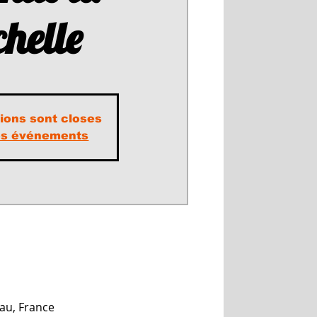
helle
tions sont closes
res événements
au, France