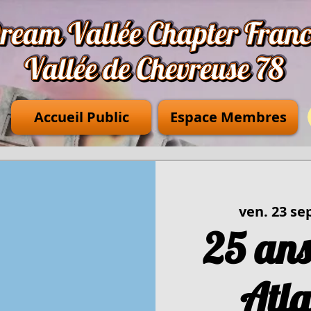
Accueil Public
Espace Membres
ven. 23 se
25 ans
Atla