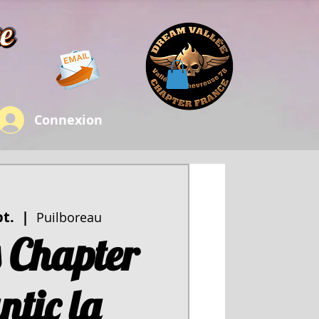
Connexion
pt.
  |  
Puilboreau
 Chapter
ntic la