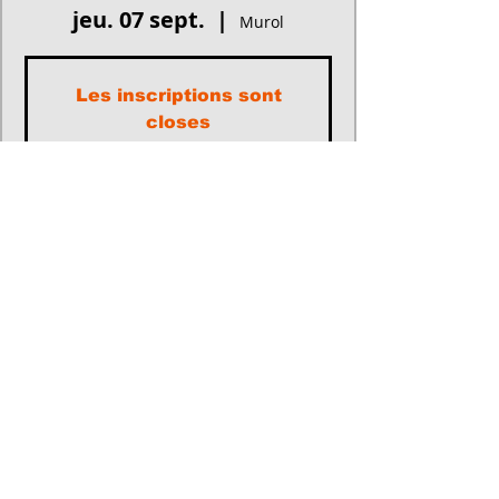
jeu. 07 sept.
  |  
Murol
Les inscriptions sont
closes
Voir autres événements
Heure et lieu
07 sept. 2023, 09:00 – 10 sept. 2023, 09:00
Murol, Jassat, 63790 Murol, France
Participants
+ 7 autres invités