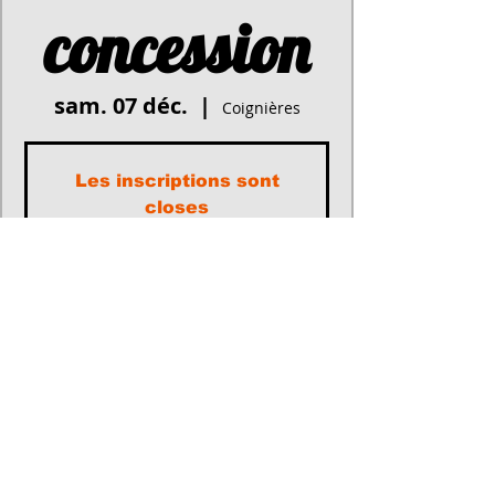
concession
sam. 07 déc.
  |  
Coignières
Les inscriptions sont
closes
Voir d'autres événements
Heure et lieu
07 déc. 2024, 17:30 – 21:30
Coignières, 241 bis, N10, 78310
Coignières, France
Participants