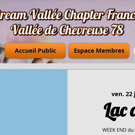
Accueil Public
Espace Membres
ven. 22 j
Lac 
WEEK END du 2