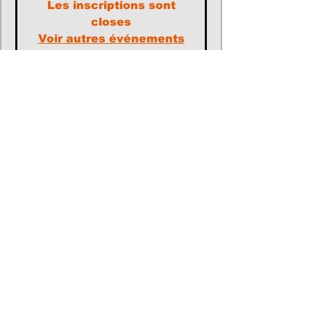
Les inscriptions sont
closes
Voir autres événements
Heure et lieu
02 avr. 2023, 13:30 – 18:00
Coignières, 78310 Coignières, France
Participants
+ 39 autres invités