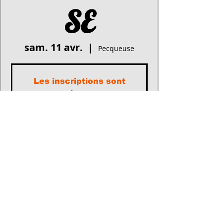
SE
sam. 11 avr.
  |  
Pecqueuse
Les inscriptions sont
closes
Voir d'autres événements
Heure et lieu
11 avr. 2026, 10:00 – 18:00
Pecqueuse, 91470 Pecqueuse, France
Participants