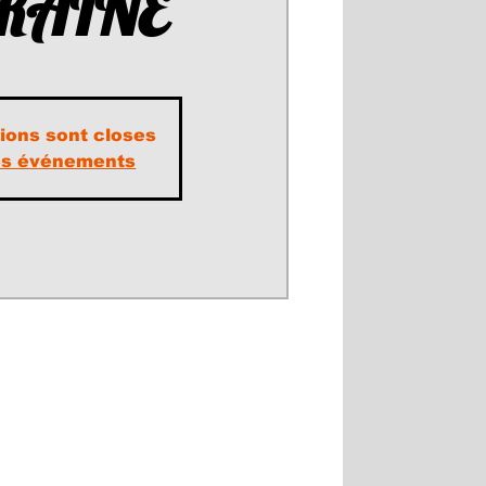
KRAINE
tions sont closes
res événements