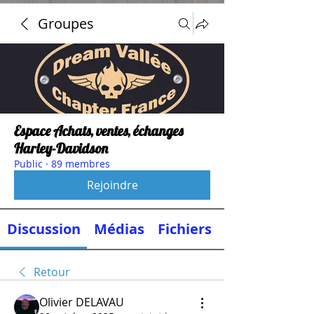
Groupes
Espace Achats, ventes, échanges
Harley-Davidson
Public
·
89 membres
Rejoindre
Discussion
Médias
Fichiers
Retour
Olivier DELAVAU