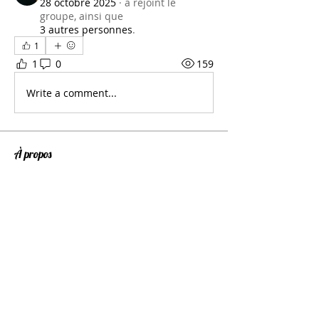
28 octobre 2025
·
a rejoint le
groupe, ainsi que
3 autres personnes
.
1
1
0
159
Write a comment...
À propos
Bienvenue ! Faites un tour sur cette
page et rejoignez les c
...
Lire plus
membres
Thierry TRUMEAU
S'abonner
Pascal AUBIN
S'abonner
Patrick HOUMEAU
S'abonner