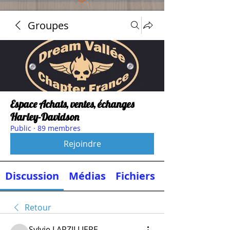
Groupes
Espace Achats, ventes, échanges
Harley-Davidson
Public
·
89 membres
Rejoindre
Discussion
Médias
Fichiers
Retour
Sylvie LARZILLIERE